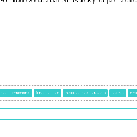
 ECO promueven la calidad en tres áreas prinicipale: la calid
cacion internacional
fundacion eco
instituto de cancerologia
noticias
cert