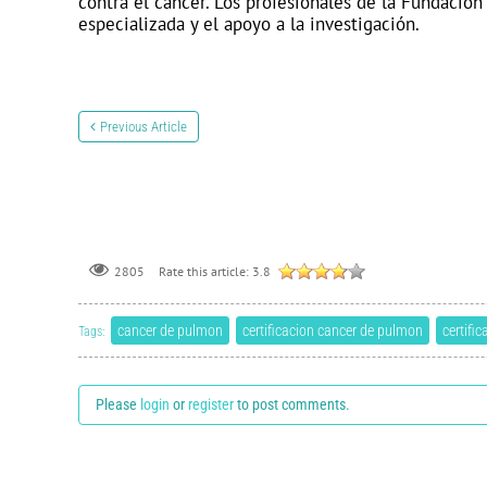
contra el cáncer. Los profesionales de la Fundacion
especializada y el apoyo a la investigación.
Previous Article
Rate this article:
3.8
2805
cancer de pulmon
certificacion cancer de pulmon
certifi
Tags:
Please
login
or
register
to post comments.