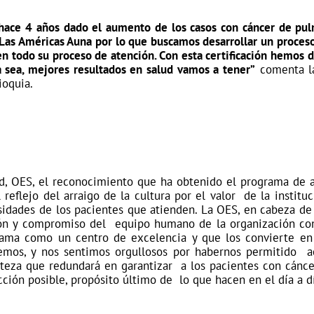
jar hace 4 años dado el aumento de los casos con cáncer de p
 Las Américas Auna por lo que buscamos desarrollar un proceso
a en todo su proceso de atención. Con esta certificación hemo
a sea, mejores resultados en salud vamos a tener”
comenta l
ioquia.
lud, OES, el reconocimiento que ha obtenido el programa de
 reflejo del arraigo de la cultura por el valor de la instit
esidades de los pacientes que atienden. La OES, en cabeza de
ción y compromiso del equipo humano de la organización co
grama como un centro de excelencia y que los convierte en
ecemos, y nos sentimos orgullosos por habernos permitido a
rteza que redundará en garantizar a los pacientes con cánce
ción posible, propósito último de lo que hacen en el día a dí