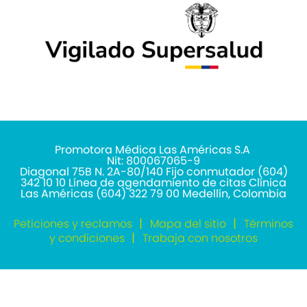
Promotora Médica Las Américas S.A
Nit: 800067065-9
Diagonal 75B N. 2A-80/140 Fijo conmutador (604)
342 10 10 Línea de agendamiento de citas Clínica
Las Américas (604) 322 79 00 Medellín, Colombia
Peticiones y reclamos
Mapa del sitio
Términos
y condiciones
Trabaja con nosotros