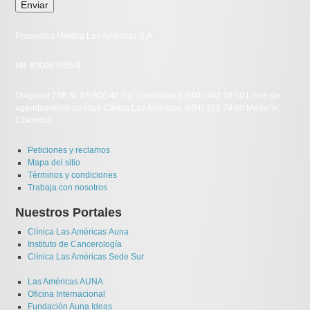
Promotora Médica Las Américas S.A
Nit: 800067065-9
Diagonal 75B N. 2A-80/140 Fijo conmutador (604) 342 10 10 Línea de
agendamiento de citas Clínica Las Américas (604) 322 79 00 Medellín,
Colombia
Peticiones y reclamos
Mapa del sitio
Términos y condiciones
Trabaja con nosotros
Nuestros
Portales
Clínica Las Américas Auna
Instituto de Cancerología
Clínica Las Américas Sede Sur
Las Américas AUNA
Oficina Internacional
Fundación Auna Ideas