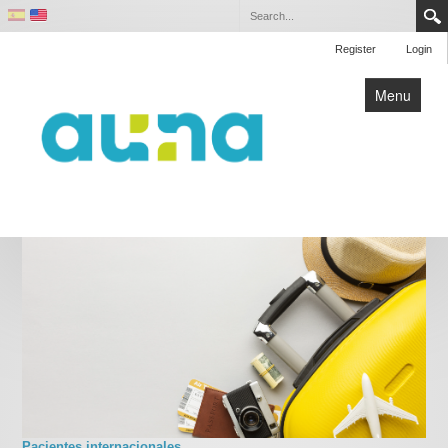
Register
Login
Menu
Institucional
Inversionista
Matrix
Sala de prensa
Nuestros proveedores
Gestión ética
Trabaje con nosotros
Pacientes internacionales