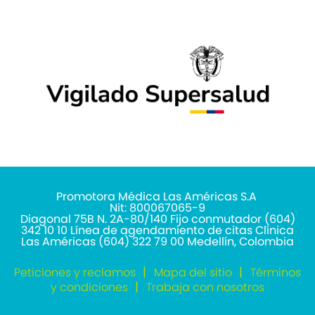
Promotora Médica Las Américas S.A
Nit: 800067065-9
Diagonal 75B N. 2A-80/140 Fijo conmutador (604)
342 10 10 Línea de agendamiento de citas Clínica
Las Américas (604) 322 79 00 Medellín, Colombia
Peticiones y reclamos
Mapa del sitio
Términos
y condiciones
Trabaja con nosotros