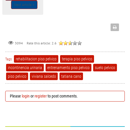
Next Article
Rate this article:
2.6
3094
rehabilitacion piso pelvico
terapia piso pelvico
Tags:
incontinencia urinaria
entrenamiento piso pelvico
suelo pelvico
piso pelvico
viviana salcedo
tatiana cano
Please
login
or
register
to post comments.