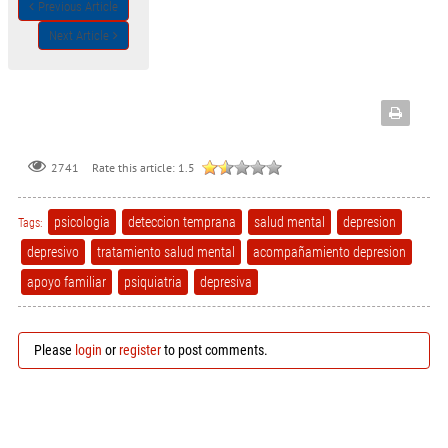
Previous Article
Next Article
Rate this article:
1.5
2741
psicologia
deteccion temprana
salud mental
depresion
Tags:
depresivo
tratamiento salud mental
acompañamiento depresion
apoyo familiar
psiquiatria
depresiva
Please
login
or
register
to post comments.